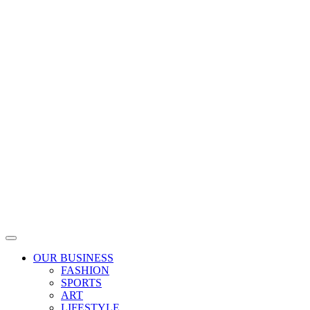
Skip
to
content
OUR BUSINESS
FASHION
SPORTS
ART
LIFESTYLE