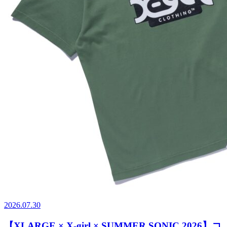
2026.07.30
【XLARGE × X-girl × SUMMER SONIC 2026】コ