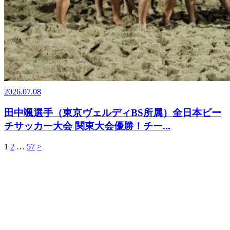
2026.07.08
田中颯選手（東京ヴェルディBS所属）全日本ビー
チサッカー大会 関東大会優勝！チー...
1
2
…
57
>