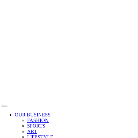
Skip
to
content
OUR BUSINESS
FASHION
SPORTS
ART
LIFESTYLE