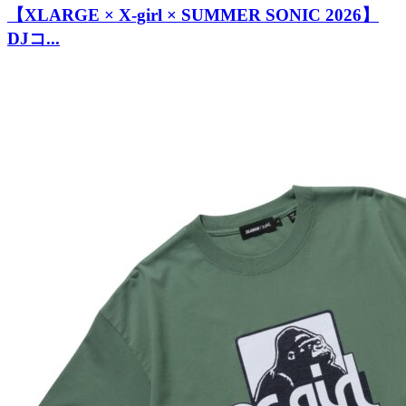
【XLARGE × X-girl × SUMMER SONIC 2026】
DJコ...