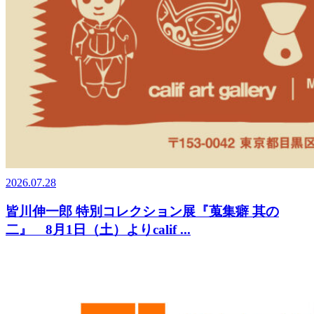
2026.07.28
皆川伸一郎 特別コレクション展『蒐集癖 其の
二』 8月1日（土）よりcalif ...