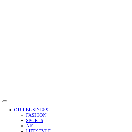
Skip
to
content
OUR BUSINESS
FASHION
SPORTS
ART
LIFESTYLE