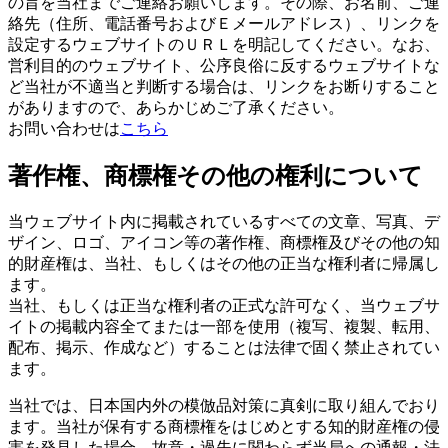
の旨を当社までご連絡お願いします。その際、お名前、ご連
絡先（住所、電話番号およびＥメールアドレス）、リンクを
設定するウェブサイトのＵＲＬを明記してください。なお、
営利目的のウェブサイト、公序良俗に反するウェブサイトな
ど当社が不適当と判断する場合は、リンクをお断りすること
がありますので、あらかじめご了承ください。
お問い合わせは
こちら
著作権、商標権その他の権利について
当ウェブサイト内に掲載されているすべての文章、写真、デ
ザイン、ロゴ、アイコン等の著作権、商標権及びその他の知
的財産権は、当社、もしくはその他の正当な権利者に帰属し
ます。
当社、もしくは正当な権利者の正式な許可なく、当ウェブサ
イトの掲載内容全てまたは一部を使用（複写、複製、転用、
配布、掲示、作成など）することは法律で固く禁止されてい
ます。
当社では、日本国内外の模倣品対策に真剣に取り組んでおり
ます。当社が保有する商標権をはじめとする知的財産権の侵
害を発見した場合、故意・過失に関わらず当局への通報・法