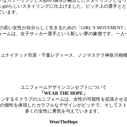
なカラーリングとX-girlの個性が融合したスタイリングと
girlらしいスタイリングに仕上げました。ピッチ上の選手と
ています。
に現代の若い女性が自分らしく生きるための「GIRL‘S MOVE
ォームは、女子サッカー選手という新しい夢の象徴です。一人
S、ジェフユナイテッド市原・千葉レディース、ノジマステラ神奈
ユニフォームデザインコンセプトについて
「WEAR THE HOPE」
がデザインする６クラブのユニフォームは、女性の可能性を拡張させ
の個性を体現したカラフルなデザインがピッチで、そしてスト
多くの女性に勇気を与えていきます。
WearTheHope