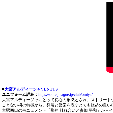
■
大宮アルディージャVENTUS
ユニフォーム詳細：
https://store.jleague.jp/club/omiya/
大宮アルディージャにとって初心の象徴とされ、ストリート
ことない柄の特徴から、発展と繁栄を表すとても縁起の良い
宮駅西口のモニュメント「飛翔 触れ合いと参加 平和」から