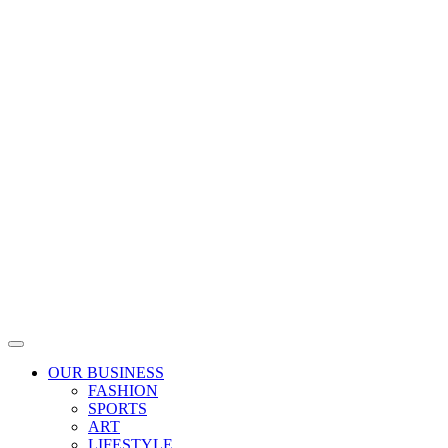
Skip
to
content
OUR BUSINESS
FASHION
SPORTS
ART
LIFESTYLE