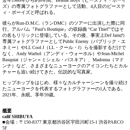
翌年1986年から約8年間、Beastie Boys（ビースティ・ボーイ
ズ）の専属フォトグラファーとして活動、4人目のビーステ
ィ・ボーイズと呼ばれる。
彼らがRun-D.M.C.（ランDMC）のツアーに出演した際に同
行。アルバム『Paul’s Boutique』の収録曲 “Car Thief”ではそ
の名もリリックに登場している。その後、事実上Def Jamの
専属フォトグラファーとしてPublic Enemy（パブリック・エ
ネミー）やLL Cool J（LL・クール・J）らを撮影するだけで
なく、Andy Warhol（アンディ・ウォーホル）やJean-Michel
Basquiat（ジャン＝ミシェル・バスキア）、Madonna（マド
ンナ）など、さまざまなニューヨークのアイコンたちとカル
チャーも追い続けてきた。伝説的な写真家。
ヒップホップをはじめ、様々なカルチャーシーンを撮り続け
たニューヨークを代表するフォトグラファーの1人である。
2021年、永眠。享年59歳。
概要
calif SHIBUYA
■会場：〒150-8377 東京都渋谷区宇田川町15-1 渋谷PARCO
5F