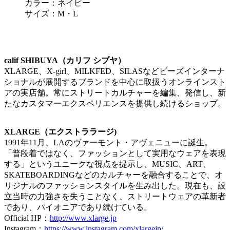
カラー：ネイビー
サイズ：M・L
calif SHIBUYA（カリフ シブヤ）
XLARGE、X-girl、MILKFED、SILASなどビーズインターナ
ショナルが展開するブランドを中心に取扱うオンラインスト
アの実店舗。常にストリートカルチャーを編集、発信し、新
たなカスタマーエクスペリエンスを提供し続けるショップ。
XLARGE（エクストララージ)
1991年11月、LAのヴァーモント・アヴェニューに誕生。
「普段着ではなく、ファッションとして実用なウェアを表現
する」というユニークな視点を提示し、MUSIC、ART、
SKATEBOARDINGなどのカルチャーを融合することで、オ
リジナルのファッションスタイルを生み出した。現在も、設
立当時の力強さを失うことなく、ストリートウェアの革新者
であり、パイオニアであり続けている。
Official HP：
http://www.xlarge.jp
Instagram：
https://www.instagram.com/xlargejp/