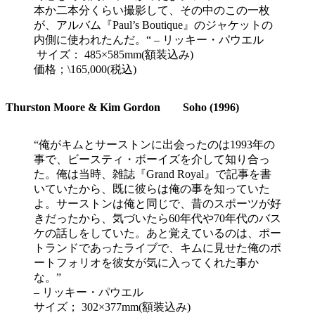
本か二本分くらい撮影して、その中のこの一枚
が、アルバム『Paul’s Boutique』のジャケットの
内側に使われたんだ。“ – リッキー・パウエル
サイズ： 485×585mm(額装込み)
価格；\165,000(税込)
Thurston Moore & Kim Gordon Soho (1996)
“俺がキムとサーストンに出会ったのは1993年の
事で、ビースティ・ボーイズを介して知り合っ
た。俺は当時、雑誌『Grand Royal』で記事を書
いていたから、既に彼らは俺の事を知っていた
よ。サーストンは俺と同じで、昔のスポーツが好
きだったから、気づいたら60年代や70年代のバス
ケの話しをしていた。あと覚えているのは、ポー
トランドであったライブで、キムに見せた俺のポ
ートフォリオを彼女が気に入ってくれた事か
な。”
– リッキー・パウエル
サイズ； 302×377mm(額装込み)