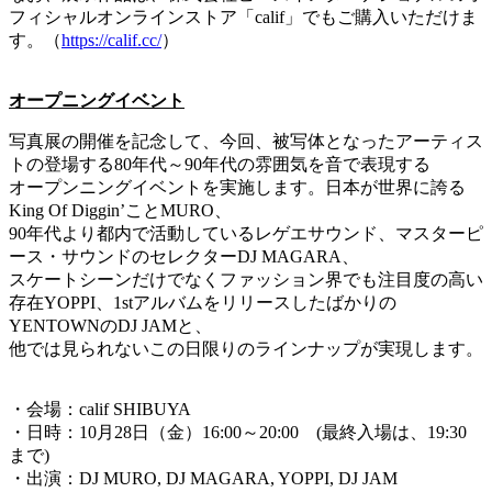
フィシャルオンラインストア「calif」でもご購入いただけま
す。（
https://calif.cc/
）
オープニングイベント
写真展の開催を記念して、今回、被写体となったアーティス
トの登場する80年代～90年代の雰囲気を音で表現する
オープンニングイベントを実施します。日本が世界に誇る
King Of Diggin’ことMURO、
90年代より都内で活動しているレゲエサウンド、マスターピ
ース・サウンドのセレクターDJ MAGARA、
スケートシーンだけでなくファッション界でも注目度の高い
存在YOPPI、1stアルバムをリリースしたばかりの
YENTOWNのDJ JAMと、
他では見られないこの日限りのラインナップが実現します。
・会場：calif SHIBUYA
・日時：10月28日（金）16:00～20:00 (最終入場は、19:30
まで)
・出演：DJ MURO, DJ MAGARA, YOPPI, DJ JAM