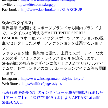
Twitter：
http://twitter.com/xlargejp
Facebook：
http://www.facebook.com/XLARGE.JP
Styles(スタイルス)
世界基準で展開するスポーツブランドから国内ブランドま
で、スタイルスが考える””AUTHENTIC SPORTS
FASHION””(オーセンティック スポーツ ファッション)の視
点でセレクトしたスポーツファッションを提案するショッ
プ。
ファッション性・機能性に優れ 、上品でスポーティーな大
人のスポーツミックス・ライフスタイルを追求します。
Styles独自の観点をデザインに落としこんだオリジナルアイ
テムや、各ブランドとのコラボレーションアイテム等も展開
します。
Instagram：
https://www.instagram.com/styles_tokyo/
Web Store：
https://calif.cc/pages/styles
代表取締役会長 皆川のインタビュー記事が掲載されました
【アート展】calif 渋谷で10/19（水）よりART ART at calif
SHIBUYA ...