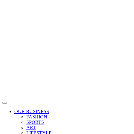
Skip
to
content
OUR BUSINESS
FASHION
SPORTS
ART
LIFESTYLE