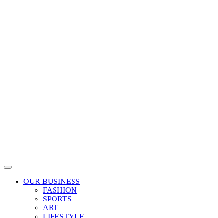
Skip
to
content
OUR BUSINESS
FASHION
SPORTS
ART
LIFESTYLE