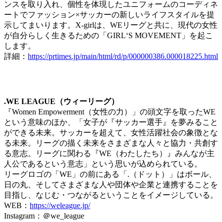
ンスを取り入れ、個性を体現したユニフォームのコーディネ
ートでファッション×サッカーの新しいライフスタイルを提
示してまいります。X-girlは、WEリーグと共に、現代の女性
が自分らしく生きるための「GIRL‘S MOVEMENT」を起こ
します。
詳細：
https://prtimes.jp/main/html/rd/p/000000386.000018225.html
.WE LEAGUE（ウィーリーグ）
『Women Empowerment（女性の力）」の頭文字を取ったWE
という意味のほか、「女子が『サッカー選手』を夢みること
ができる未来。サッカーを超えて、女性活躍社会の象徴とな
る未来。リーグの描く未来をさまざまな人々と協力・共創す
る意志。リーグに関わる『WE（わたしたち）』みんなが主
人公であるという意志」という思いが込められている。
リーグロゴの「WE」の前にある「.（ドット）」はボール、
日の丸、そしてさまざまな人や団体や企業と連携することを
目指し、なじむ・つながるということをイメージしている。
WEB：
https://weleague.jp/
Instagram：＠we_league