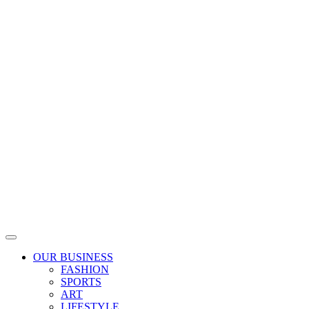
Skip
to
content
OUR BUSINESS
FASHION
SPORTS
ART
LIFESTYLE