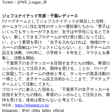
Twitter：@WE_League_JP
ジェフユナイテッド市原・千葉レディース
Jリーグチームとしてジェフユナイテッドが発足した当時、
ホームタウンに住む女性のサッカー愛好家たちから「男子は
いくらでもサッカーができるが、女子は中学生になるとでき
ない。新しくできるプロチームがぜひ受け皿になってほし
い」という要望を受け、「女子を入れなければ、地域のサッ
カーへの貢献はパーフェクトにならない」と、女子チームの
設立を決断。1992年に、小学校５・６年生と、ママさんを募
集し、活動を開始。
「千葉県下の女子サッカーを目指す女子たちの憧れ、希望の
シンボルとして注目され、期待を受ける」ことが、Jリーグ
に加盟しているチームの使命と考え、サッカーの普及活動の
一環として、女子チーム設立当初からここまで、アマチュア
チームとして活動してきた。
プロリーグに参入した現在も、「千葉県下の女子サッカーを
目指す女子たちの憧れ、希望のシンボルとして注目され、期
待を受ける」使命は変わらないと考えている。
WEB：
https://jefunited.co.jp/
Instagram：＠jef_chiba_ladies_official