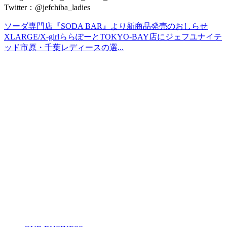
Twitter：@jefchiba_ladies
ソーダ専門店『SODA BAR』より新商品発売のおしらせ
XLARGE/X-girlららぽーとTOKYO-BAY店にジェフユナイテ
ッド市原・千葉レディースの選...