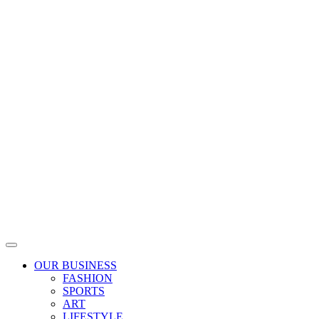
Skip
to
content
OUR BUSINESS
FASHION
SPORTS
ART
LIFESTYLE