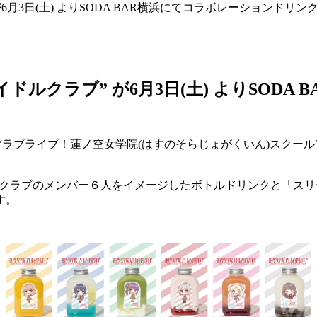
月3日(土) よりSODA BAR横浜にてコラボレーションドリン
ルクラブ” が6月3日(土) よりSODA
と“ラブライブ！蓮ノ空女学院(はすのそらじょがくいん)スクールアイ
ドルクラブのメンバー６人をイメージしたボトルドリンクと「スリー
す。