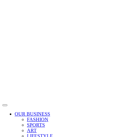
Skip
to
content
OUR BUSINESS
FASHION
SPORTS
ART
LIFESTYLE