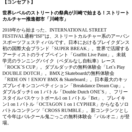
【コンセプト】
世界レベルのストリートの祭典が川崎で始まる！ストリート
カルチャー推進都市「川崎市」
2018年から始まった、INTERNATIONAL STREET
FESTIVAL通称“ISF”は、ストリートカルチャー系のアーバン
スポーツフェスティバルです。日本におけるブレイクダンス
初の国際大会ブランド「SUPER BREAK」。世界で活躍する
アーティストのライブペイント「Graffiti Live Paint」。未就
学児のランニングバイク（ペダルなし自転車）レース
「ROCK`S CUP」。ダブルダッチの無料体験会「Let`s Play
DOUBLE DOTCH」。BMXとSkateboardの無料体験会
「RIDE ON！ENJOY BMX & Skateboard」。日本最大のキッ
ズブレイキンコンペティション「Breakdance Dream Cup」。
ダブルダッチ1 on 1 バトル「Double Dutch ONE`S」、フリー
スタイルバスケットボール1 on 1 バトル「Bet」、ブレイキ
ン1 on 1 バトル「OCTAGON 1 on 1 CYPHER」からなるソロ
バトルコンテンツ「CROSS RUMBLE」。新コンテンツとし
て今年はパルクール鬼ごっこの無料体験会「パルオニ」が登
場。