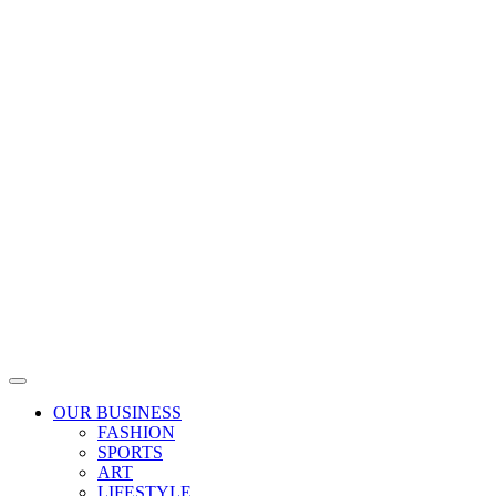
Skip
to
content
OUR BUSINESS
FASHION
SPORTS
ART
LIFESTYLE