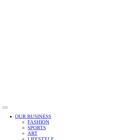
Skip
to
content
OUR BUSINESS
FASHION
SPORTS
ART
LIFESTYLE