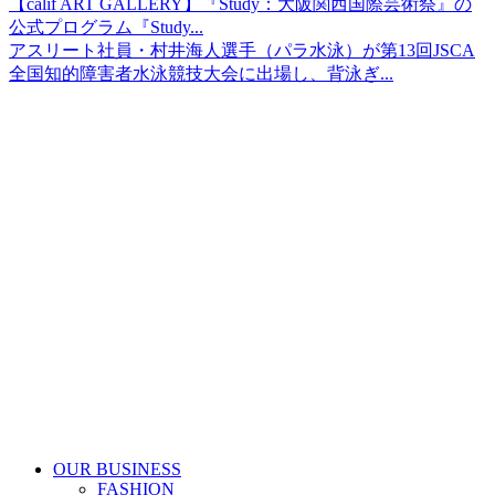
【calif ART GALLERY】『Study：大阪関西国際芸術祭』の
公式プログラム『Study...
アスリート社員・村井海人選手（パラ水泳）が第13回JSCA
全国知的障害者水泳競技大会に出場し、背泳ぎ...
OUR BUSINESS
FASHION