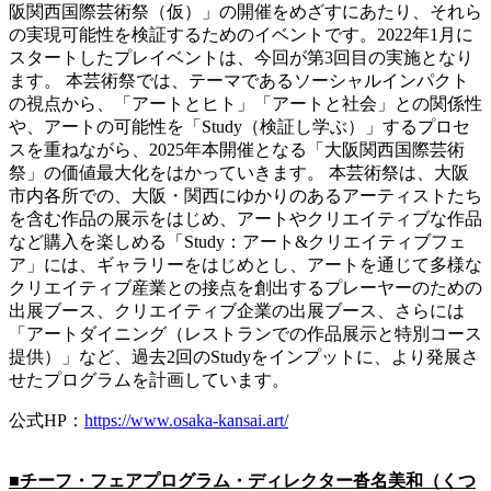
阪関西国際芸術祭（仮）」の開催をめざすにあたり、それら
の実現可能性を検証するためのイベントです。2022年1月に
スタートしたプレイベントは、今回が第3回目の実施となり
ます。 本芸術祭では、テーマであるソーシャルインパクト
の視点から、「アートとヒト」「アートと社会」との関係性
や、アートの可能性を「Study（検証し学ぶ）」するプロセ
スを重ねながら、2025年本開催となる「大阪関西国際芸術
祭」の価値最大化をはかっていきます。 本芸術祭は、大阪
市内各所での、大阪・関西にゆかりのあるアーティストたち
を含む作品の展示をはじめ、アートやクリエイティブな作品
など購入を楽しめる「Study：アート&クリエイティブフェ
ア」には、ギャラリーをはじめとし、アートを通じて多様な
クリエイティブ産業との接点を創出するプレーヤーのための
出展ブース、クリエイティブ企業の出展ブース、さらには
「アートダイニング（レストランでの作品展示と特別コース
提供）」など、過去2回のStudyをインプットに、より発展さ
せたプログラムを計画しています。
公式HP：
https://www.osaka-kansai.art/
■チーフ・フェアプログラム・ディレクター沓名美和（くつ