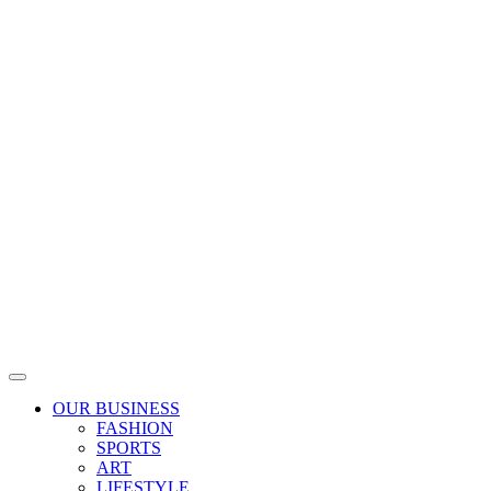
Skip
to
content
OUR BUSINESS
FASHION
SPORTS
ART
LIFESTYLE