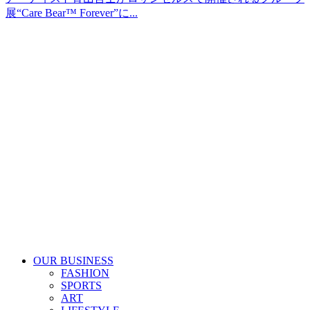
展“Care Bear™️ Forever”に...
OUR BUSINESS
FASHION
SPORTS
ART