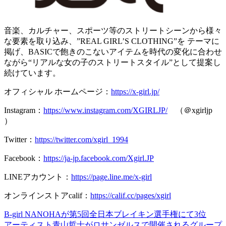
音楽、カルチャー、スポーツ等のストリートシーンから様々
な要素を取り込み、”REAL GIRL’S CLOTHING”を テーマに
掲げ、BASICで飽きのこないアイテムを時代の変化に合わせ
ながら“リアルな女の子のストリートスタイル”として提案し
続けています。
オフィシャル ホームページ：
https://x-girl.jp/
Instagram：
https://www.instagram.com/XGIRLJP/
（＠xgirljp
）
Twitter：
https://twitter.com/xgirl_1994
Facebook：
https://ja-jp.facebook.com/Xgirl.JP
LINEアカウント：
https://page.line.me/x-girl
オンラインストアcalif：
https://calif.cc/pages/xgirl
B-girl NANOHAが第5回全日本ブレイキン選手権にて3位
アーティスト青山哲士がロサンゼルスで開催されるグループ