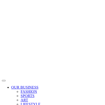
Skip
to
content
OUR BUSINESS
FASHION
SPORTS
ART
LIFESTYLE