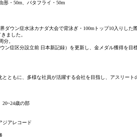
由形・50m、バタフライ・50m
世界ダウン症水泳カナダ大会で背泳ぎ・100mトップ10入りし
てきました。
7周分。
6月※ダウン症区分設立前 日本新記録）を更新し、金メダル獲得を
。
化とともに、多様な社員が活躍する会社を目指し、アスリート
20~24歳の部
アジアレコード
勝