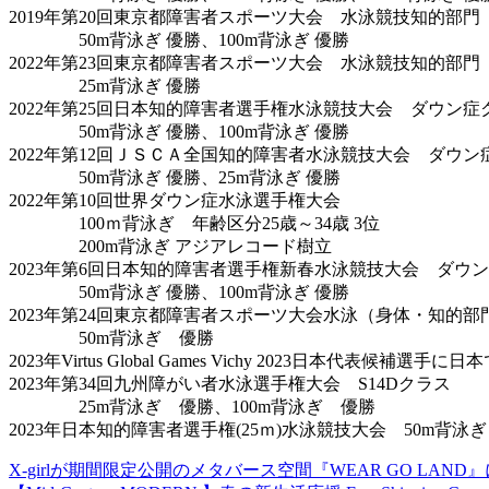
2019年第20回東京都障害者スポーツ大会 水泳競技知的部門 
50m背泳ぎ 優勝、100m背泳ぎ 優勝
2022年第23回東京都障害者スポーツ大会 水泳競技知的部門 
25m背泳ぎ 優勝
2022年第25回日本知的障害者選手権水泳競技大会 ダウン症
50m背泳ぎ 優勝、100m背泳ぎ 優勝
2022年第12回ＪＳＣＡ全国知的障害者水泳競技大会 ダウン
50m背泳ぎ 優勝、25m背泳ぎ 優勝
2022年第10回世界ダウン症水泳選手権大会
100ｍ背泳ぎ 年齢区分25歳～34歳 3位
200m背泳ぎ アジアレコード樹立
2023年第6回日本知的障害者選手権新春水泳競技大会 ダ
50m背泳ぎ 優勝、100m背泳ぎ 優勝
2023年第24回東京都障害者スポーツ大会水泳（身体・知的部
50m背泳ぎ 優勝
2023年Virtus Global Games Vichy 2023日本代
2023年第34回九州障がい者水泳選手権大会 S14Dクラス
25m背泳ぎ 優勝、100m背泳ぎ 優勝
2023年日本知的障害者選手権(25ｍ)水泳競技大会 50m背
X-girlが期間限定公開のメタバース空間『WEAR GO LAND