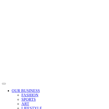
Skip
to
content
OUR BUSINESS
FASHION
SPORTS
ART
LIFESTYLE