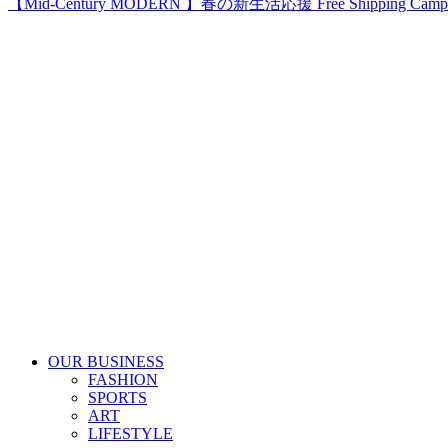
【Mid-Century MODERN 】春の新生活応援 Free Shipping Campai
OUR BUSINESS
FASHION
SPORTS
ART
LIFESTYLE