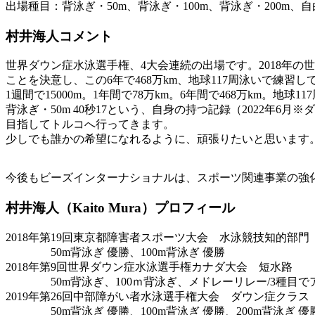
出場種目：背泳ぎ・50m、背泳ぎ・100m、背泳ぎ・200m、自
村井海人コメント
世界ダウン症水泳選手権、4大会連続の出場です。2018年の
ことを決意し、この6年で468万km、地球117周泳いで練習し
1週間で15000m。1年間で78万km。6年間で468万km。地球11
背泳ぎ・50m 40秒17という、自身の持つ記録（2022年
目指してトルコへ行ってきます。
少しでも誰かの希望になれるように、頑張りたいと思います
今後もビーズインターナショナルは、スポーツ関連事業の強
村井海人（Kaito Mura）プロフィール
2018年第19回東京都障害者スポーツ大会 水泳競技知的部門 
50m背泳ぎ 優勝、100m背泳ぎ 優勝
2018年第9回世界ダウン症水泳選手権カナダ大会 短水路
50m背泳ぎ、100ｍ背泳ぎ、メドレーリレー/3種目で
2019年第26回中部障がい者水泳選手権大会 ダウン症クラス
50m背泳ぎ 優勝、100m背泳ぎ 優勝、200m背泳ぎ 優