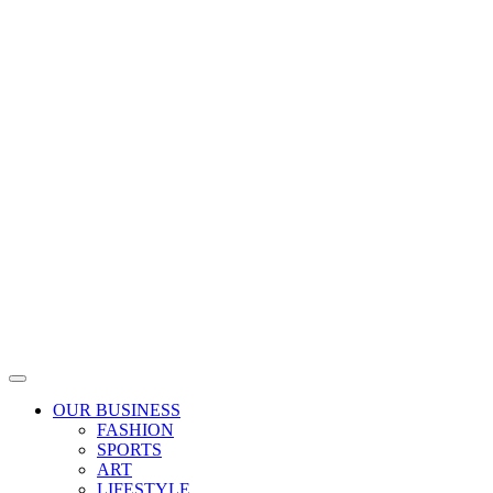
Skip
to
content
OUR BUSINESS
FASHION
SPORTS
ART
LIFESTYLE