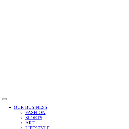
Skip
to
content
OUR BUSINESS
FASHION
SPORTS
ART
LIFESTYLE